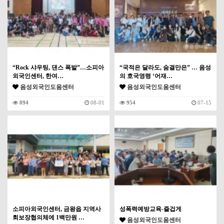
“Rock 샤우팅, 댄스 폭발”…소피아
“국적은 달라도, 숨결만은” … 음성
외국인센터, 한여…
의 호국영령 ‘어재…
음성외국인도움센터
음성외국인도움센터
894
08-01
954
07-15
소피아외국인센터, 금왕읍 지역사
성폭력예방교육-즐겁게
회보장협의체에 1백만원 …
음성외국인도움센터