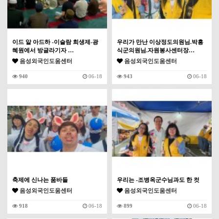
이드 알 아드하 -이슬람 희생제-광
우리가 만난 이상정도의원님.박흥
혜원에서 방글라기자 …
식군의원님.자원봉사센터장…
음성외국인도움센터
음성외국인도움센터
940
06-18
943
06-18
축제에 신나는 품바들
우리는 -조병옥군수님과도 한 컷
음성외국인도움센터
음성외국인도움센터
918
06-18
899
06-18