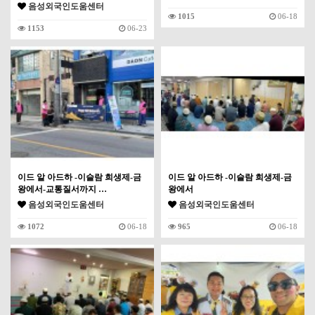
음성외국인도움센터
1015
06-18
1153
06-23
이드 알 아드하 -이슬람 희생제-금
이드 알 아드하 -이슬람 희생제-금
왕에서-교통질서까지 …
왕에서
음성외국인도움센터
음성외국인도움센터
1072
06-18
965
06-18