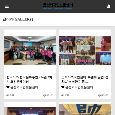
갤러리(GALLERY)
한국어와 한국문화수업 - 24년 2학
소피아외국인센터 '록밴드 공연' 성
기 오리엔테이션
황..."넉넉한 여름…
음성외국인도움센터
음성외국인도움센터
900
08-13
898
08-01