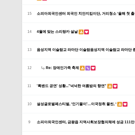
15
소피아외국인센터 외국인 치안지킴이단, 거리청소 ‘올해 첫 출
14
4월에 맞는 스리랑카 설날
13
음성지역 이슬람교 라마단 이슬람음성지역 이슬람교 라마단 종
12
Re: 장애인가족 축제
11
'록밴드 공연' 성황..."넉넉한 여름밤의 향연"
10
설성글로벌페스티벌, ‘인기몰이’…이국정취 물씬, ‘
9
소피아외국인센터, 금왕읍 지역사회보장협의체에 성금 111만