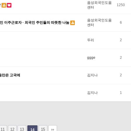
음성외국인도움
방
1250
센터
음성외국인도움
인 이주근로자 · 외국인 주민들의 따뜻한 나눔
6
센터
두리
2
ggge
2
마음만은 고국에
김지나
2
김지나
1
11
12
13
15
14