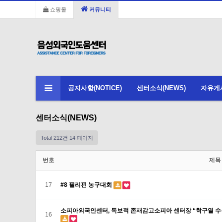
쇼핑몰
커뮤니티
공지사항(NOTICE)
센터소식(NEWS)
자유게시판
센터소식(NEWS)
Total 212건
14 페이지
번호
제목
17
#8 필리핀 농구대회
소피아외국인센터, 독보적 존재감고소피아 센터장 “학구열 수
16