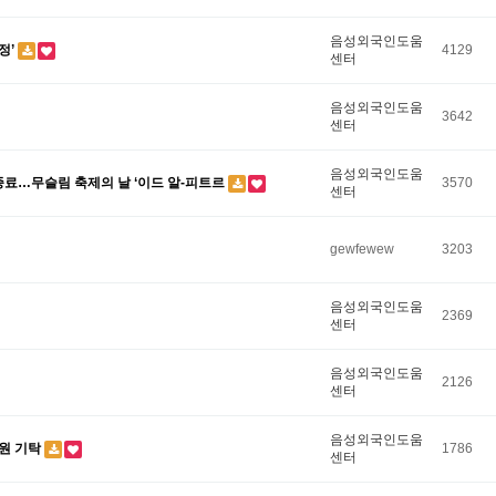
음성외국인도움
정’
4129
센터
음성외국인도움
3642
센터
음성외국인도움
료…무슬림 축제의 날 ‘이드 알-피트르
3570
센터
gewfewew
3203
음성외국인도움
2369
센터
음성외국인도움
2126
센터
음성외국인도움
원 기탁
1786
센터