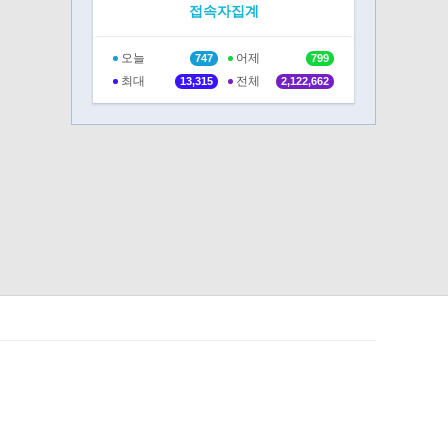
접속자집계
오늘
어제
747
799
최대
전체
13,315
2,122,662