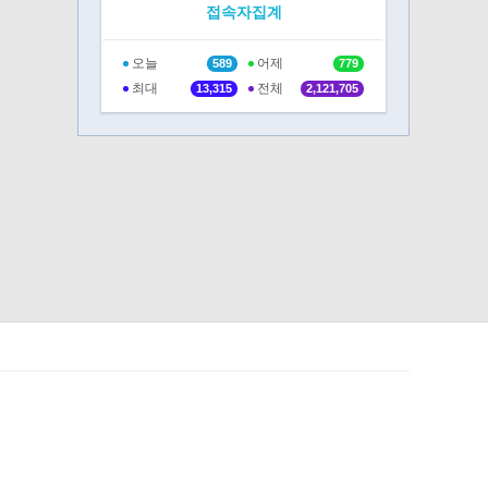
접속자집계
오늘
어제
589
779
최대
전체
13,315
2,121,705