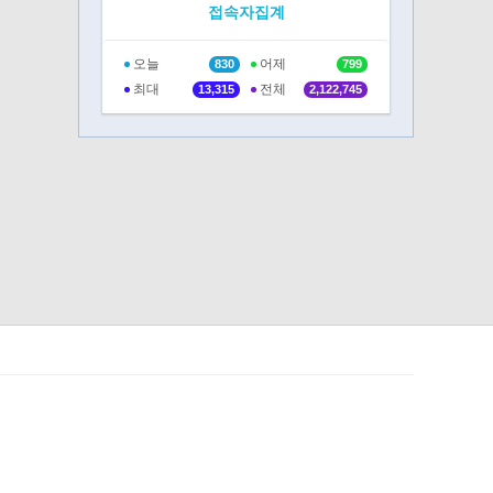
접속자집계
오늘
어제
830
799
최대
전체
13,315
2,122,745