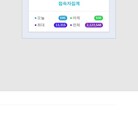
접속자집계
오늘
어제
695
938
최대
전체
13,315
2,123,548